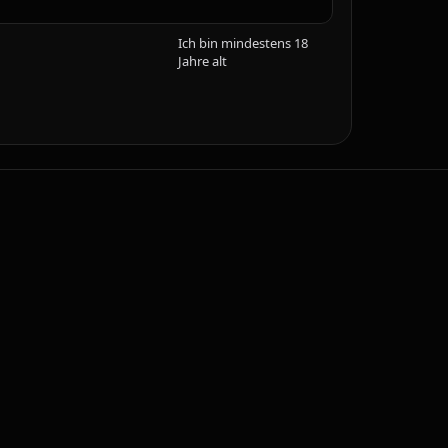
Ich bin mindestens 18
Jahre alt