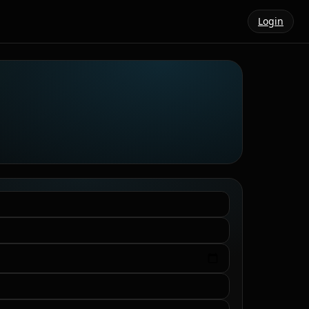
Login