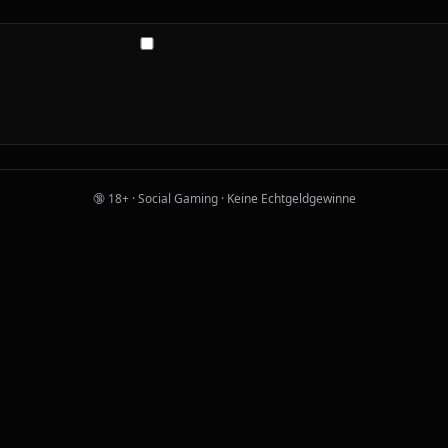
🔞 18+ · Social Gaming · Keine Echtgeldgewinne