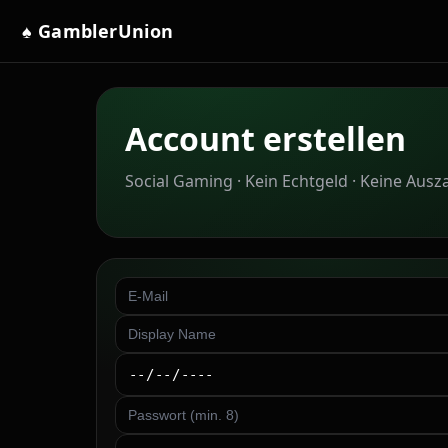
♠ GamblerUnion
Account erstellen
Social Gaming · Kein Echtgeld · Keine Aus